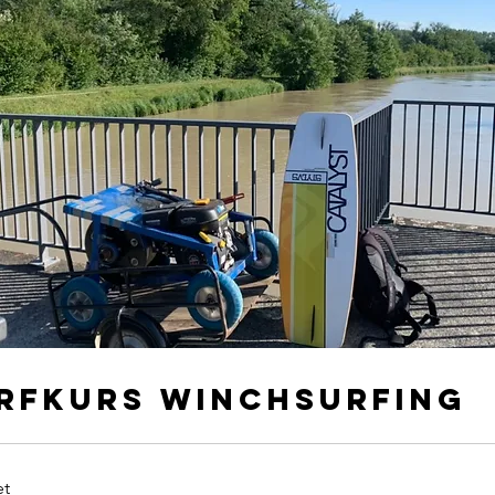
rfkurs winchsurfing
et