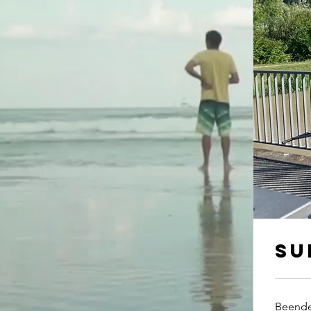
Su
Beend