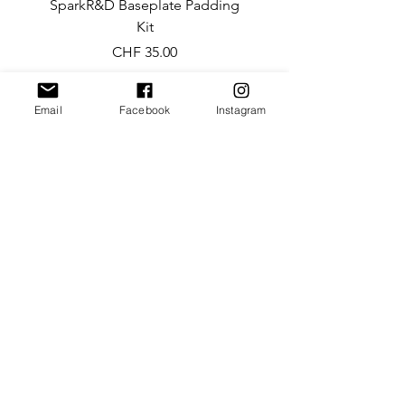
SparkR&D Baseplate Padding
Ibex ST Crampon (SPA
Kit
Preis
CHF 35.00
Email
Facebook
Instagram
Kontakt
Versand & Rückgabe
AGB & Impressum
FAQ
Instagram
Facebook
Newsletter abonnieren