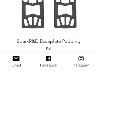
SparkR&D Baseplate Padding
Ibex ST Crampon (SPA
Kit
Preis
CHF 35.00
Email
Facebook
Instagram
Kontakt
Versand & Rückgabe
AGB & Impressum
FAQ
Instagram
Facebook
Newsletter abonnieren