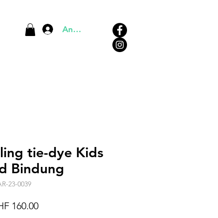
Anmelden
ing tie-dye Kids
d Bindung
AR-23-0039
andardpreis
Sale-
F 160.00
Preis