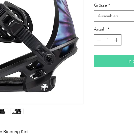
Grösse
*
Auswählen
Anzahl
*
In
e Bindung Kids