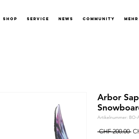
SHOP
SERVICE
NEWS
COMMUNITY
Mehr
Arbor Sapl
Snowboar
Artikelnummer: BO-
St
 CHF 200.00 
CH