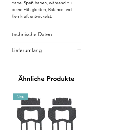
dabei Spaß haben, während du
deine Fähigkeiten, Balance und
Kernkraft entwickelst.
technische Daten
Deck
Lieferumfang
Boardlänge: 84 cm
Boardbreite: 29 cm
Baseline Pro Balanceboard
Boardgewicht: 2,1 kg
Advanced Wooden Roller
ROLLER - Advanced Wooden Roller
Foam
Durchmesser: 11,4 cm
Ähnliche Produkte
Länge: 23,5 cm
Form: 50-Grad-Radialverjüngung
Neu
Neu